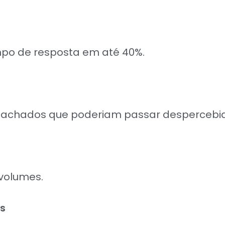
mpo de resposta em até 40%.
os achados que poderiam passar despercebi
volumes.
s